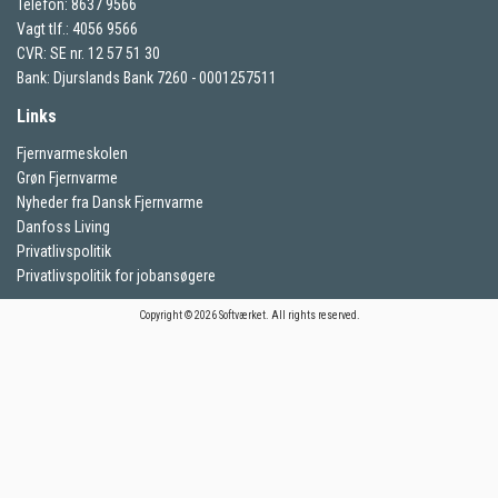
Telefon: 8637 9566
Vagt tlf.: 4056 9566
CVR: SE nr. 12 57 51 30
Bank: Djurslands Bank 7260 - 0001257511
Links
Fjernvarmeskolen
Grøn Fjernvarme
Nyheder fra Dansk Fjernvarme
Danfoss Living
Privatlivspolitik
Privatlivspolitik for jobansøgere
Copyright © 2026 Softværket. All rights reserved.