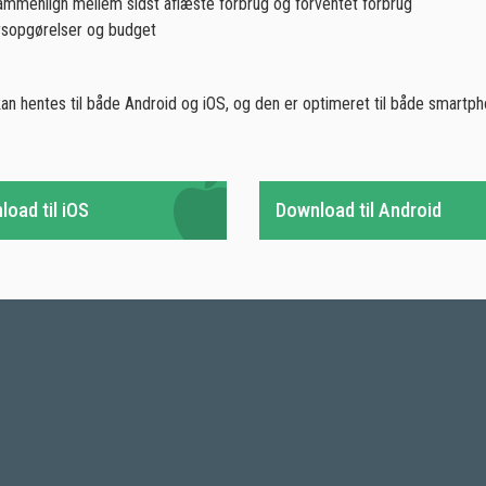
mmenlign mellem sidst aflæste forbrug og forventet forbrug
rsopgørelser og budget
an hentes til både Android og iOS, og den er optimeret til både smartp
oad til iOS
Download til Android