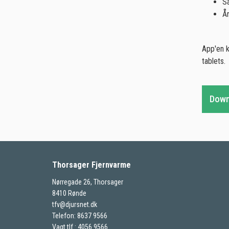
Sa
Å
App'en k
tablets.
Downl
Thorsager Fjernvarme
Nørregade 26, Thorsager
8410 Rønde
tfv@djursnet.dk
Telefon: 8637 9566
Vagt tlf.: 4056 9566