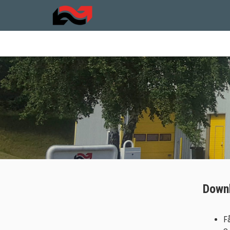
Downl
Få