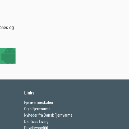
hones og
Links
Fjernvarmeskolen
Grøn Fjernvarme
Nyheder fra Dansk Fjernvarme
Danfoss Living
Privatlivspolitik